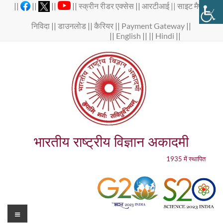
Skip
||
||
||
||
स्क्रीन रीडर एक्सेस
||
आरटीआई ||
साइट मैप
||
to
content
निविदा
||
डाउनलोड
||
कैरियर
||
Payment Gateway
||
||
English
|| ||
Hindi
||
भारतीय राष्ट्रीय विज्ञान अकादमी
1935 में स्थापित
Menu