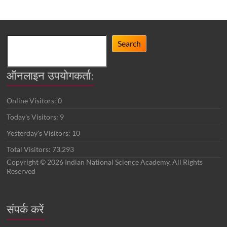
Search
Search
ऑनलाइन उपयोगकर्ता:
Online Visitors:
0
Today's Visitors:
9
Yesterday's Visitors:
10
Total Visitors:
73,293
Copyright © 2026 Indian National Science Academy. All Rights
Reserved
संपर्क करें