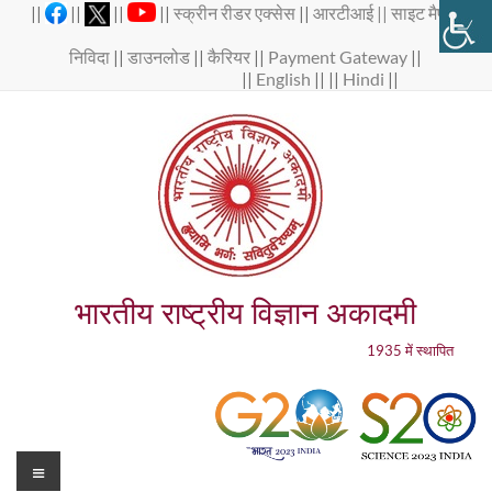
Skip
||
||
||
||
स्क्रीन रीडर एक्सेस
||
आरटीआई ||
साइट मैप
||
to
content
निविदा
||
डाउनलोड
||
कैरियर
||
Payment Gateway
||
||
English
|| ||
Hindi
||
भारतीय राष्ट्रीय विज्ञान अकादमी
1935 में स्थापित
Menu