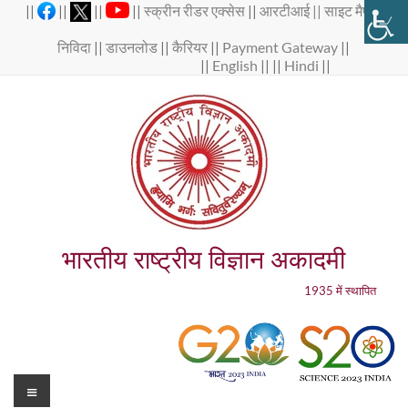
Skip
||
||
||
||
स्क्रीन रीडर एक्सेस
||
आरटीआई ||
साइट मैप
||
to
content
निविदा
||
डाउनलोड
||
कैरियर
||
Payment Gateway
||
||
English
|| ||
Hindi
||
भारतीय राष्ट्रीय विज्ञान अकादमी
1935 में स्थापित
Menu