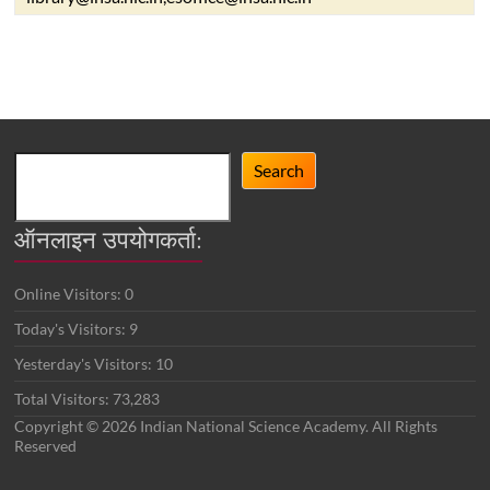
Search
Search
ऑनलाइन उपयोगकर्ता:
Online Visitors:
0
Today's Visitors:
9
Yesterday's Visitors:
10
Total Visitors:
73,283
Copyright © 2026 Indian National Science Academy. All Rights
Reserved