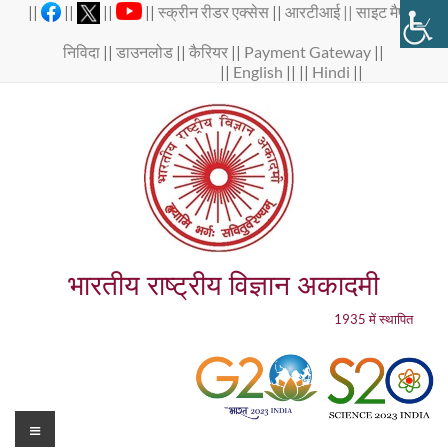
Skip
||
||
||
||
स्क्रीन रीडर एक्सेस
||
आरटीआई ||
साइट मैप
||
to
content
निविदा
||
डाउनलोड
||
कैरियर
||
Payment Gateway
||
||
English
|| ||
Hindi
||
भारतीय राष्ट्रीय विज्ञान अकादमी
1935 में स्थापित
Menu