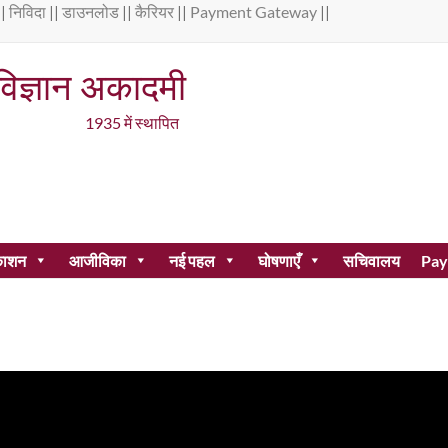
||
निविदा
||
डाउनलोड
||
कैरियर
||
Payment Gateway
|| 
 विज्ञान अकादमी
 स्थापित
काशन
आजीविका
नई पहल
घोषणाएँ
सचिवालय
Pay