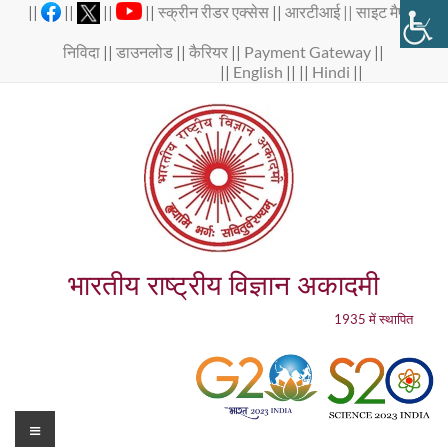
Skip
||
||
||
||
स्क्रीन रीडर एक्सेस
||
आरटीआई ||
साइट मैप
||
to
content
निविदा
||
डाउनलोड
||
कैरियर
||
Payment Gateway
||
||
English
|| ||
Hindi
||
भारतीय राष्ट्रीय विज्ञान अकादमी
1935 में स्थापित
Menu