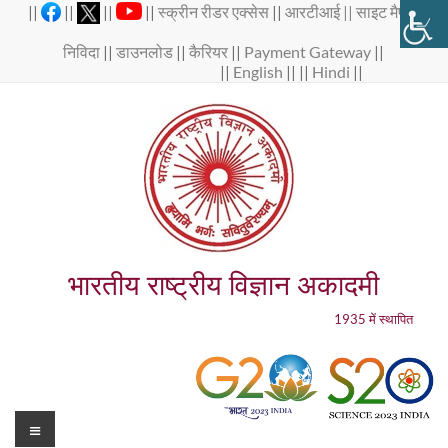
Skip
||
||
||
||
स्क्रीन रीडर एक्सेस
||
आरटीआई ||
साइट मैप
||
to
content
निविदा
||
डाउनलोड
||
कैरियर
||
Payment Gateway
||
||
English
|| ||
Hindi
||
भारतीय राष्ट्रीय विज्ञान अकादमी
1935 में स्थापित
Menu