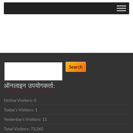
Search
Search
ऑनलाइन उपयोगकर्ता:
Online Visitors:
0
Today's Visitors:
1
Yesterday's Visitors:
11
Total Visitors:
73,265