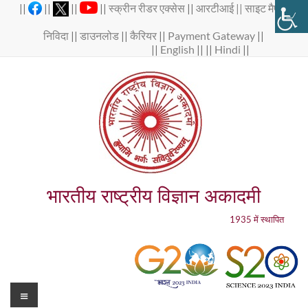
Skip
||
||
||
||
स्क्रीन रीडर एक्सेस
||
आरटीआई ||
साइट मैप
||
to
content
निविदा
||
डाउनलोड
||
कैरियर
||
Payment Gateway
||
||
English
|| ||
Hindi
||
भारतीय राष्ट्रीय विज्ञान अकादमी
1935 में स्थापित
Menu